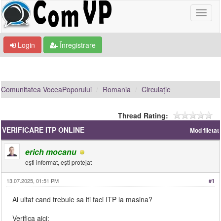
Login
Înregistrare
Comunitatea VoceaPoporului
Romania
Circulație
Thread Rating:
VERIFICARE ITP ONLINE
Mod filetat
erich mocanu
ești informat, ești protejat
13.07.2025, 01:51 PM
#1
Ai uitat cand trebuie sa iti faci ITP la masina?
Verifica aici: