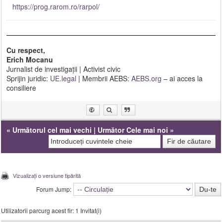
https://prog.rarom.ro/rarpol/
Cu respect,
Erich Mocanu
Jurnalist de investigații | Activist civic
Sprijin juridic:
UE.legal
| Membrii AEBS:
AEBS.org
– ai acces la
consiliere
«
Următorul cel mai vechi
|
Următor Cele mai noi
»
Vizualizați o versiune tipărită
Forum Jump:
Utilizatorii parcurg acest fir: 1 Invitat(i)