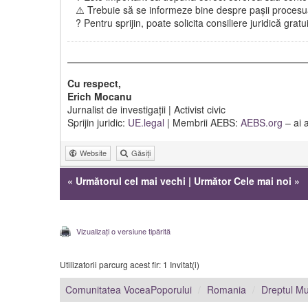
⚠️ Trebuie să se informeze bine despre pașii proces
? Pentru sprijin, poate solicita consiliere juridică grat
Cu respect,
Erich Mocanu
Jurnalist de investigații | Activist civic
Sprijin juridic:
UE.legal
| Membrii AEBS:
AEBS.org
– ai a
Website
Găsiți
«
Următorul cel mai vechi
|
Următor Cele mai noi
»
Vizualizați o versiune tipărită
Utilizatorii parcurg acest fir: 1 Invitat(i)
Comunitatea VoceaPoporului
Romania
Dreptul Mu