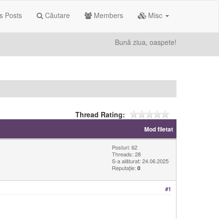
s Posts
Căutare
Members
Misc
Bună ziua, oaspete!
Thread Rating:
Mod filetat
Posturi: 62
Threads: 28
S-a alăturat: 24.06.2025
Reputație:
0
#1