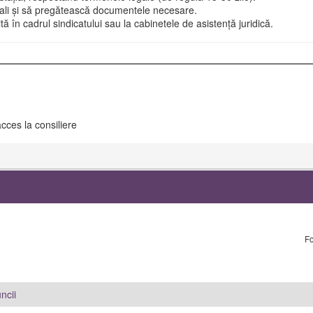
uali și să pregătească documentele necesare.
uită în cadrul sindicatului sau la cabinetele de asistență juridică.
cces la consiliere
F
ncii