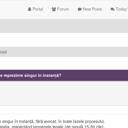
Portal
Forum
New Posts
Today'
ncii
 reprezinte singur în instanță?
singur în instanță, fără avocat, în toate fazele procesului.
tația, respectând termenele legale (de regulă 15-30 zile).