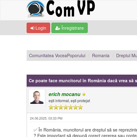
Login
Înregistrare
Comunitatea VoceaPoporului
Romania
Dreptul Mu
0 Vot(uri) - 0 Medie
1
2
3
4
5
Ce poate face muncitorul în România dacă vrea să se
erich mocanu
ești informat, ești protejat
24.06.2025, 03:33 PM
✅ În România, muncitorul are dreptul să se reprezinte 
? Este important să depună corect cererea sau contes