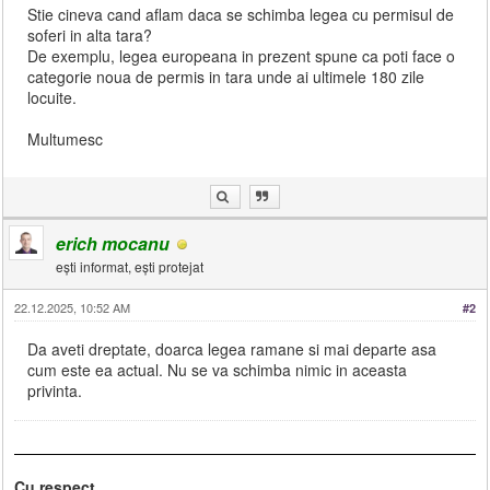
Stie cineva cand aflam daca se schimba legea cu permisul de
soferi in alta tara?
De exemplu, legea europeana in prezent spune ca poti face o
categorie noua de permis in tara unde ai ultimele 180 zile
locuite.
Multumesc
erich mocanu
ești informat, ești protejat
22.12.2025, 10:52 AM
#2
Da aveti dreptate, doarca legea ramane si mai departe asa
cum este ea actual. Nu se va schimba nimic in aceasta
privinta.
Cu respect,