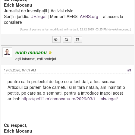
Erich Mocanu
Jurnalist de investigații | Activist civic
Sprijin juridic:
UE.legal
| Membrii AEBS:
AEBS.org
– ai acces la
consiliere
(Această postare a fost modificată ultima dată: 22.12.2025, 03:25 PM de
erich mocanu
.)
erich mocanu
ești informat, ești protejat
19.05.2026, 07:09 AM
#3
pentru ca la proiectul de lege ce a fost dat, a fost scoasa
Articolul ca putem face carnetul si in tara natala, am inaintat o
petitie, pe care sa o semnati, pentru a introduce inapoi acest
articol:
https://petitii.erichmocanu.ro/2026/03/1...mis-legal/
Cu respect,
Erich Mocanu