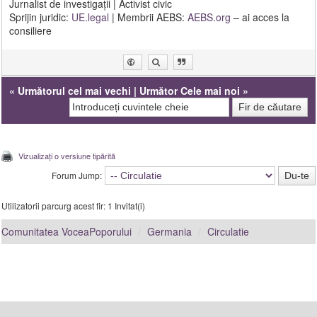
Jurnalist de investigații | Activist civic
Sprijin juridic:
UE.legal
| Membrii AEBS:
AEBS.org
– ai acces la
consiliere
«
Următorul cel mai vechi
|
Următor Cele mai noi
»
Vizualizați o versiune tipărită
Forum Jump:
Utilizatorii parcurg acest fir: 1 Invitat(i)
Comunitatea VoceaPoporului
Germania
Circulatie