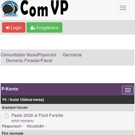
Login
Înregistrare
Comunitatea VoceaPoporului
Germania
Domeniu Finaciar/Fiscal
P-Konto
Fir
/
Autor
Ultimul mesaj
Anunțuri forum
Paste 2026 si Florii Fericite
erich mocanu
-
-
Fire normale