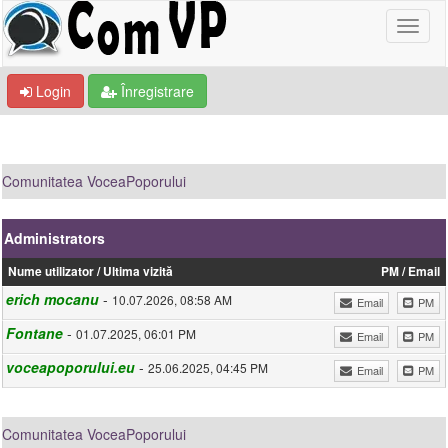
Login
Înregistrare
Comunitatea VoceaPoporului
Administrators
Nume utilizator / Ultima vizită
PM / Email
erich mocanu
-
10.07.2026, 08:58 AM
Email
PM
Fontane
-
01.07.2025, 06:01 PM
Email
PM
voceapoporului.eu
-
25.06.2025, 04:45 PM
Email
PM
Comunitatea VoceaPoporului