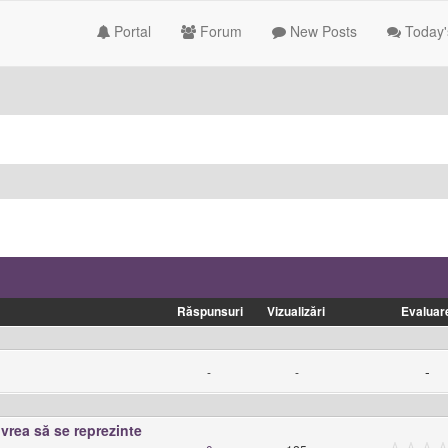
Portal
Forum
New Posts
Today'
Răspunsuri
Vizualizări
Evaluar
-
-
-
vrea să se reprezinte