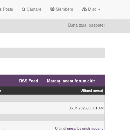
s Posts
Căutare
Members
Misc
Bună ziua, oaspete!
RSS Feed
Marcați acest forum citit
e
Ultimul mesaj
05.01.2026, 03:01 AM
Ultimul mesaj
by
erich mocanu