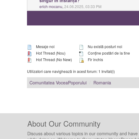
singur în instanță?
0 Vote(s) - 0 out of 5 in Average
1
2
3
4
5
erich mocanu
,
24.06.2025, 03:33 PM
Mesaje noi
Nu există posturi noi
Hot Thread (Nou)
Conține postări de la tine
Hot Thread (No New)
Fir închis
Utilizatori care navighează în acest forum: 1 Invitat(i)
Comunitatea VoceaPoporului
Romania
About Our Community
Discuss about various topics in our community and have