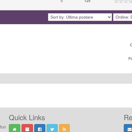
0
125
C
F
Quick Links
Re
 fun