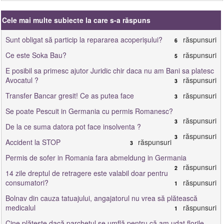
Cele mai multe subiecte la care s-a răspuns
Sunt obligat să particip la repararea acoperișului?
răspunsuri
6
Ce este Soka Bau?
răspunsuri
5
E posibil sa primesc ajutor Juridic chir daca nu am Bani sa platesc
Avocatul ?
răspunsuri
3
Transfer Bancar gresit! Ce as putea face
răspunsuri
3
Se poate Pescuit in Germania cu permis Romanesc?
răspunsuri
3
De la ce suma datora pot face insolventa ?
răspunsuri
3
Accident la STOP
răspunsuri
3
Permis de sofer in Romania fara abmeldung in Germania
răspunsuri
2
14 zile dreptul de retragere este valabil doar pentru
consumatori?
răspunsuri
1
Bolnav din cauza tatuajului, angajatorul nu vrea să plătească
medicalul
răspunsuri
1
Cine plătește dacă parchetul se umflă pentru că am udat florile