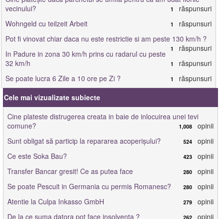
vecinului?
răspunsuri
1
Wohngeld cu teilzeit Arbeit
răspunsuri
1
Pot fi vinovat chiar daca nu este restrictie si am peste 130 km/h ?
răspunsuri
1
In Padure in zona 30 km/h prins cu radarul cu peste
32 km/h
răspunsuri
1
Se poate lucra 6 Zile a 10 ore pe Zi ?
răspunsuri
1
Cele mai vizualizate subiecte
Cine plateste distrugerea creata in baie de inlocuirea unei tevi
comune?
opinii
1,008
Sunt obligat să particip la repararea acoperișului?
opinii
524
Ce este Soka Bau?
opinii
423
Transfer Bancar gresit! Ce as putea face
opinii
280
Se poate Pescuit in Germania cu permis Romanesc?
opinii
280
Atentie la Culpa Inkasso GmbH
opinii
279
De la ce suma datora pot face insolventa ?
opinii
262