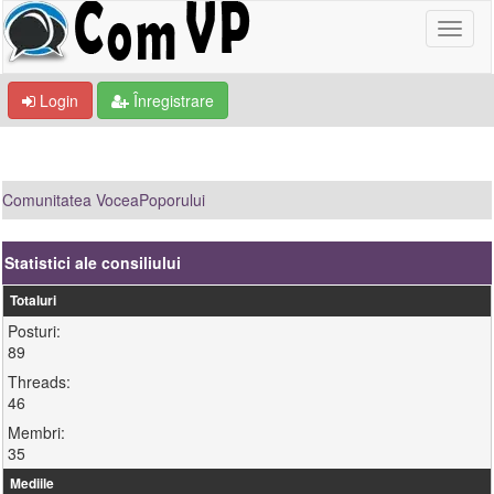
Login
Înregistrare
Comunitatea VoceaPoporului
Statistici ale consiliului
Totaluri
Posturi:
89
Threads:
46
Membri:
35
Mediile