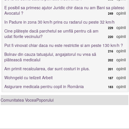
E posibil sa primesc ajutor Juridic chir daca nu am Bani sa platesc
Avocatul ?
opinii
249
In Padure in zona 30 km/h prins cu radarul cu peste 32 km/h
opinii
229
Cine plătește dacă parchetul se umflă pentru că am
udat florile vecinului?
opinii
220
Pot fi vinovat chiar daca nu este restrictie si am peste 130 km/h ?
opinii
216
Bolnav din cauza tatuajului, angajatorul nu vrea să
plătească medicalul
opinii
202
Am primit recalcularea, dar sunt costuri in plus.
opinii
201
Wohngeld cu teilzeit Arbeit
opinii
187
Asigurare medicala pentru copil in România
opinii
183
Comunitatea VoceaPoporului